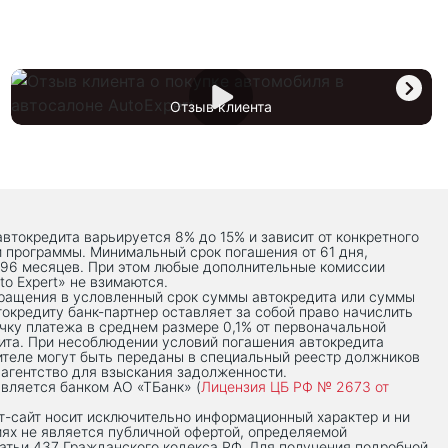
Отзыв клиента
автокредита варьируется 8% до 15% и зависит от конкретного
й программы. Минимальный срок погашения от 61 дня,
 96 месяцев. При этом любые дополнительные комиссии
to Expert» не взимаются.
вращения в условленный срок суммы автокредита или суммы
токредиту банк-партнер оставляет за собой право начислить
чку платежа в среднем размере 0,1% от первоначальной
ита. При несоблюдении условий погашения автокредита
теле могут быть переданы в специальный реестр должников
 агентство для взыскания задолженности.
вляется банком АО «ТБанк» (
Лицензия ЦБ РФ № 2673 от
-сaйт носит исключительно информационный характер и ни
иях не является публичной офертой, определяемой
тьи 437 Гражданского кодекса РФ. Для получения подробной