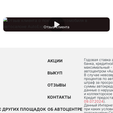
Отзыв клиента
Годовая ставка 
АКЦИИ
банка, кредитно
максимальный -
автоцентром «Au
ВЫКУП
В случае невоз
процентов по ав
штраф за просро
ОТЗЫВЫ
суммы автокред
данные о наруши
и коллекторское
КОНТАКТЫ
Кредит предоста
09.07.2024
).
Данный Интернет
С ДРУГИХ ПЛОЩАДОК
ОБ АВТОЦЕНТРЕ
при каких услов
положениями Ста