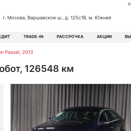
о
г. Москва, Варшавское ш., д. 125с1В, м. Южная
ЕДИТ
TRADE-IN
РАССРОЧКА
АКЦИИ
В
n Passat, 2013
Робот, 126548 км