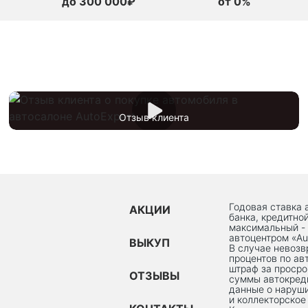
до 300 000₽
от 0%
Отзыв клиента
Годовая ставка 
АКЦИИ
банка, кредитно
максимальный -
автоцентром «Au
ВЫКУП
В случае невоз
процентов по ав
штраф за просро
ОТЗЫВЫ
суммы автокред
данные о наруши
и коллекторское