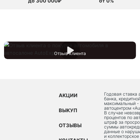
до 300 000₽
от 0%
Отзыв клиента
Годовая ставка 
АКЦИИ
банка, кредитно
максимальный -
автоцентром «Au
ВЫКУП
В случае невоз
процентов по ав
штраф за просро
ОТЗЫВЫ
суммы автокред
данные о наруши
и коллекторское