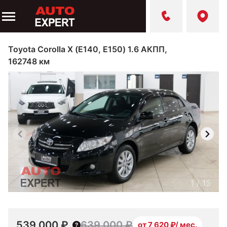
Toyota Corolla X (E140, E150) 1.6 АКПП,
162748 км
1
/
15
539 000 ₽
639 000 ₽
от 7 620 ₽/ мес.